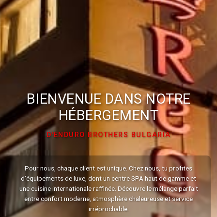
BIENVENUE DANS NOTRE
HÉBERGEMENT
D'ENDURO BROTHERS BULGARIA
Pour nous, chaque client est unique. Chez nous, tu profites
d'équipements de luxe, dont un centre SPA haut de gamme et
une cuisine internationale raffinée. Découvre le mélange parfait
entre confort moderne, atmosphère chaleureuse et service
irréprochable.