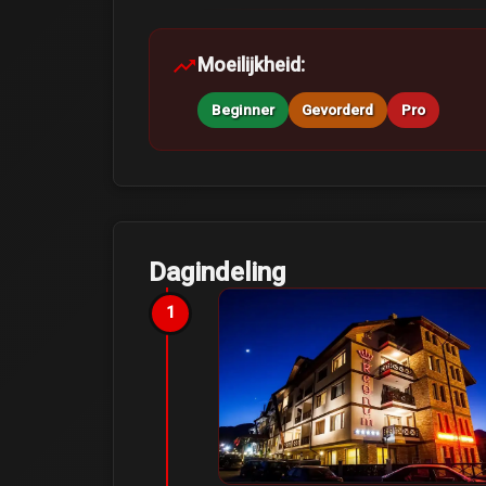
trending_up
Moeilijkheid:
Beginner
Gevorderd
Pro
Dagindeling
1