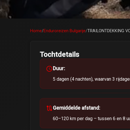
Home
/
Enduroreizen Bulgarije
/
TRAILONTDEKKING V
arrow_back
TRAILONTDEKKING
Tochtdetails
schedule
Duur:
Je eerste rondjes op de enduromotor — helem
vind je gevoel op makkelijke bospaden door
5 dagen (4 nachten), waarvan 3 rijdage
tempo — de ideale 
route
Gemiddelde afstand:
60–120 km per dag – tussen 6 en 8 u