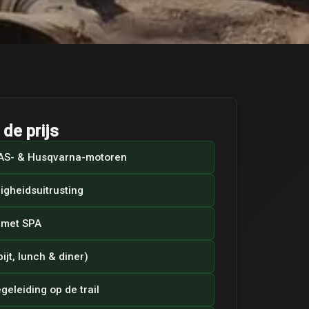
de prijs
AS- & Husqvarna-motoren
ligheidsuitrusting
l met SPA
ijt, lunch & diner)
geleiding op de trail