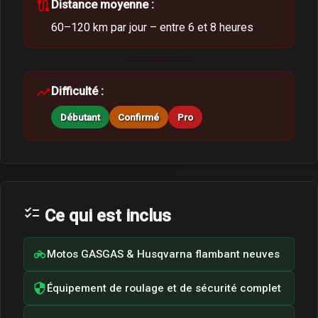
de karting endiablées. Après les émotions de chaque
route
Distance moyenne :
journée, détends-toi au SPA de l'hôtel, savoure une
60–120 km par jour – entre 6 et 8 heures
délicieuse cuisine locale et crée des souvenirs
durables lors d'un séjour en montagne inoubliable.
trending_up
Difficulté :
Débutant
Confirmé
Pro
checklist
Ce qui est inclus
motorcycle
Motos GASGAS & Husqvarna flambant neuves
security
Équipement de roulage et de sécurité complet