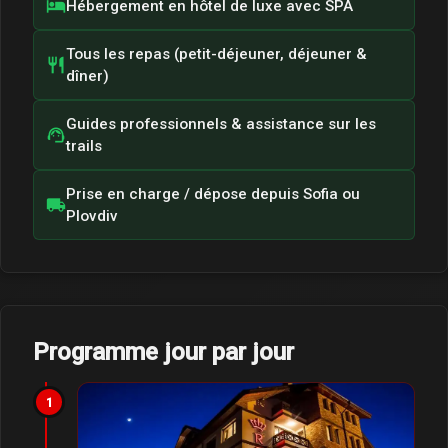
hotel
Hébergement en hôtel de luxe avec SPA
Tous les repas (petit-déjeuner, déjeuner &
restaurant
dîner)
Guides professionnels & assistance sur les
support_agent
trails
Prise en charge / dépose depuis Sofia ou
local_shipping
Plovdiv
Programme jour par jour
1