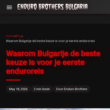
menu
Home
›
Blog
›
Waarom Bulgarije de beste keuze is voor je eerste enduroreis
Waarom Bulgarije de beste
keuze is voor je eerste
enduroreis
May 18, 2026
2 min lezen
Door Enduro Brothers